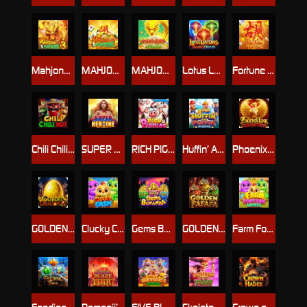
Mahjong Fortune 3
MAHJONG FORTUNE
MAHJONG BONUS
Lotus Lanterns: Dragon's Fortune
Fortune Mahjong
Chili Chili Hot
SUPER HEROINE
RICH PIGGIES
Huffin’ And Puffin’ Rising
Phoenix Link - Collection
GOLDEN DRAGON EGG
Clucky Cash
Gems Bonanza
GOLDEN FAFAFA
Farm Fortune Wheel