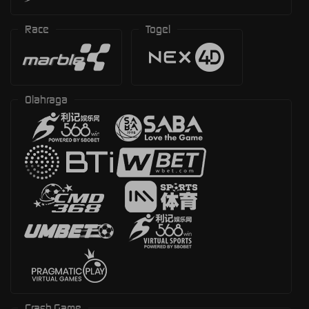
Race
Togel
Olahraga
Crash Game