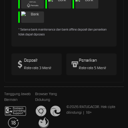
* Selama bank maintenance dan bank offline deposit dan penarikan
tidak dapat diproses
Deposit
Penarikan
Rata-rata 3 Menit
Rata-rata 5 Menit
Tanggung Jawab
Browser Yang
Bermain
Didukung
©2026 RATUGACOR. Hak cipta
dilindungi | 18+