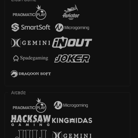
Arcade