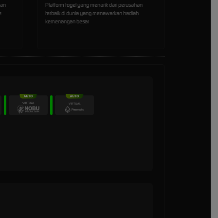
aan
Platform togel yang menarik dari perusahan
e
terbaik di dunia yang menawarkan hadiah
kemenangan besar