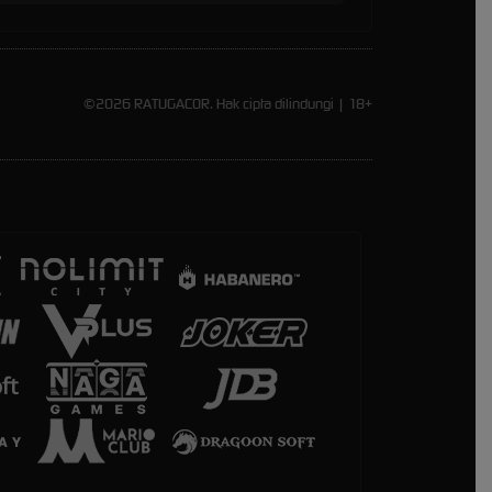
©2026 RATUGACOR. Hak cipta dilindungi | 18+