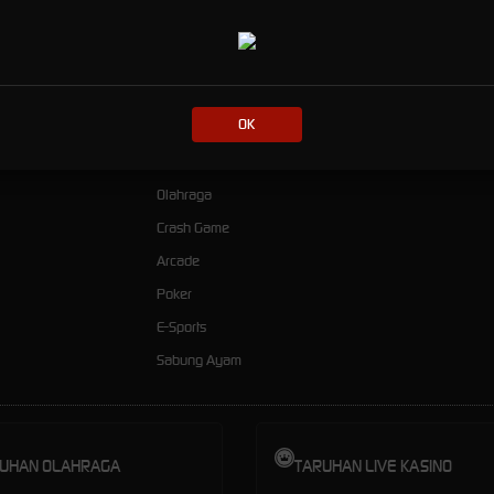
Hot Games
Ratugaco
Slots
+6281
Live Casino
OK
Race
Togel
Olahraga
Crash Game
Arcade
Poker
E-Sports
Sabung Ayam
UHAN OLAHRAGA
TARUHAN LIVE KASINO