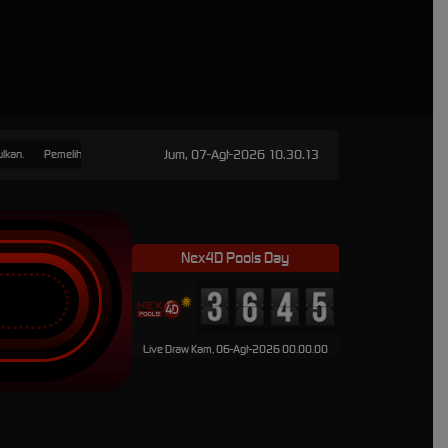
Jum, 07-Agt-2026 10.30.13
Pemeliharaan Terjadwal: PP Virtual Sports pada 30-Jun-2026 dari 14.59.59 sampai 30-Sep-202
Nex4D Pools Day
Live Draw Kam, 06-Agt-2026 00.00.00