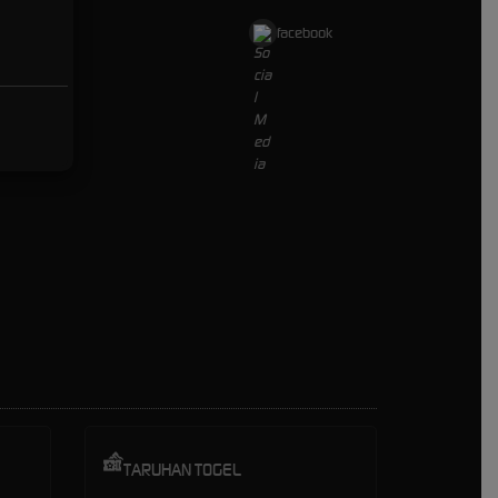
r Official
facebook
313027364
TARUHAN TOGEL