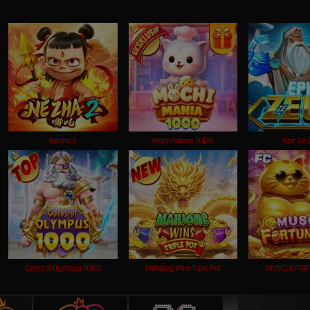
Nezha 2
Mochi Mania 1000
Epic Ze 
Gates of Olympus 1000
Mahjong Wins Triple Pot
MUSCLE FOR