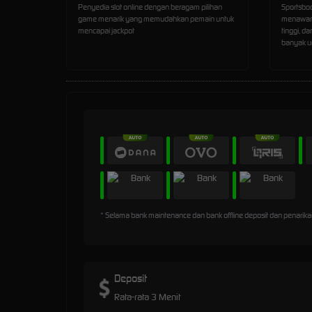
Penyedia slot online dengan beragam pilihan
Sportsboo
game menarik yang memudahkan pemain untuk
menawark
mencapai jackpot
tinggi, d
banyak u
* Selama bank maintenance dan bank offline deposit dan penarikan
Deposit
Rata-rata 3 Menit