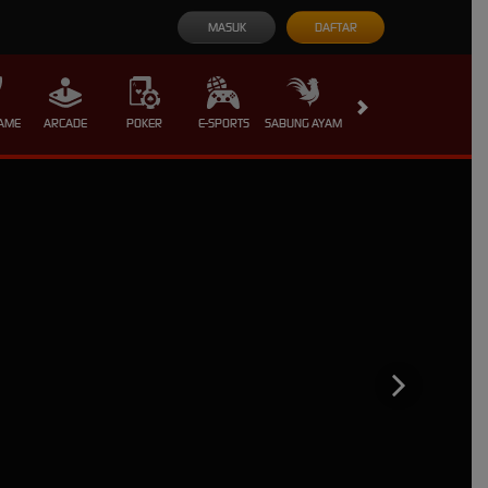
MASUK
DAFTAR
GAME
ARCADE
POKER
E-SPORTS
SABUNG AYAM
PROMOSI