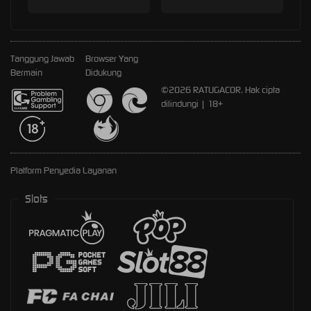
Tanggung Jawab
Browser Yang
Bermain
Didukung
©2026 RATUGACOR. Hak cipta
dilindungi | 18+
Platform Penyedia Layanan
Slots