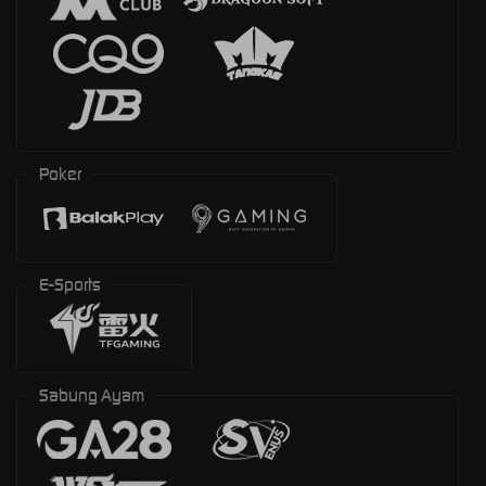
Poker
E-Sports
Sabung Ayam