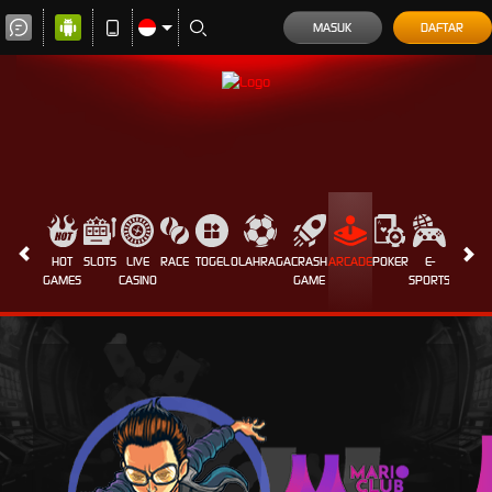
MASUK
DAFTAR
HOT
SLOTS
LIVE
RACE
TOGEL
OLAHRAGA
CRASH
ARCADE
POKER
E-
SABUN
GAMES
CASINO
GAME
SPORTS
AYAM