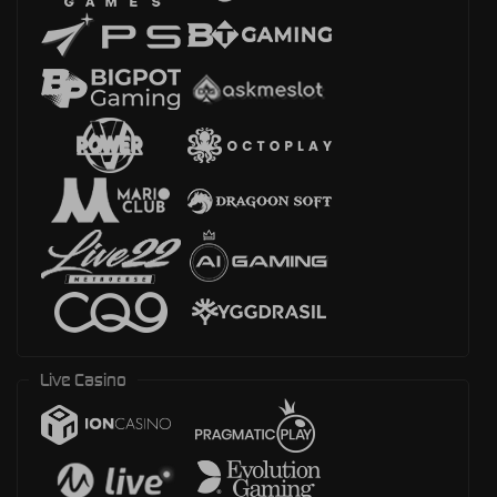
Live Casino