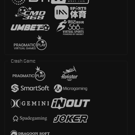
Crash Game