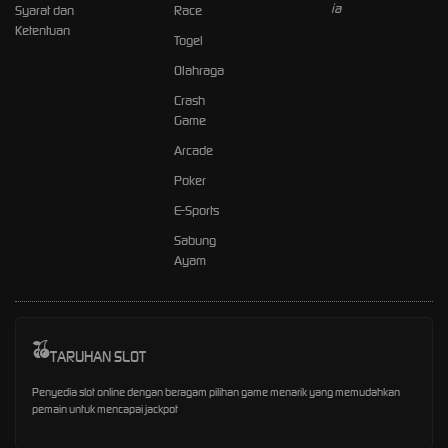
Syarat dan
Race
Ketentuan
Togel
Olahraga
Crash
Game
Arcade
Poker
E-Sports
Sabung
Ayam
TARUHAN SLOT
Penyedia slot online dengan beragam pilihan game menarik yang memudahkan
pemain untuk mencapai jackpot