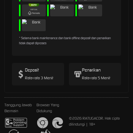
* Selama bank maintenance dan bank offline deposit dan penarikan
tidak dapat diproses
Deposit
Penarikan
Rata-rata 3 Menit
Rata-rata 5 Menit
Tanggung Jawab
Browser Yang
Bermain
Didukung
©2026 RATUGACOR. Hak cipta
dilindungi | 18+