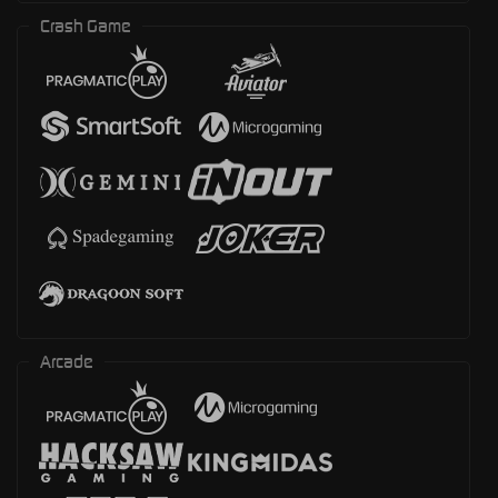
Crash Game
Arcade