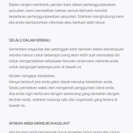
Dalam rangka membantu pemain kami dalam pertanggunjawaban
perjudian, kami memastikan bahwa semua staf kami memiliki
kesadaran pertanggunjawaban perjudian. Silahkan menghubungi kami
jika anda membutuhkan informasi atau bantuan lebih lanjut.
SELALU DALAM KENDALI
Sementara mayoritas dari pelanggan kami bermain dalam kemampuan
mereka namun untuk beberapa orang akan lebih sulit membatasi diri.
Untuk mengendalikan kebiasaan bermain anda kami meminta anda
untuk mengingat beberapa poin di bawah ini:
Hindari mengejar kekalahan.
Hanya bertaruh jika anda yakin dapat menutup kekalahan anda.
Selalu perhatikan waktu dan mengamati penggunaan dana anda.
Jika anda ingin berbicara dengan seseorang yang berkaitan dengan
taruhan anda, silahkan hubungi satu dari organisasi yang tertera di
bawah ini.
APAKAH ANDA MEMILIKI MASALAH?
Jika taruhan anda berdampak buruk terhadap hidup anda atau hidup