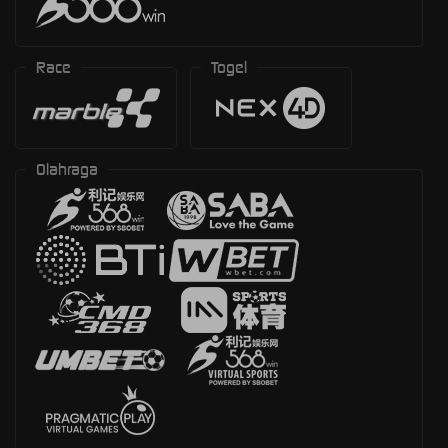
Race
Togel
Olahraga