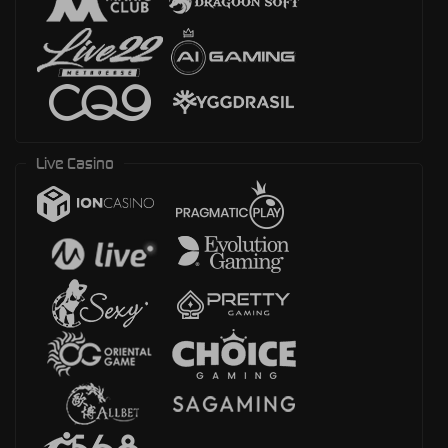
Live Casino