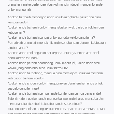
orang lain, maka pertanyaan berikut mungkin dapat membantu anda
untuk mengenali.
Apakah bertaruh mencegah anda untuk menghadiri pekerjaan atau
kampus anda?
Apakah anda bertaruh untuk menghabiskan waktu atau untuk lari dari
kebosanan?
Apakah anda bertaruh sendiri untuk periode waktu yang lama?
Pernahkah orang lain mengkritik anda sehubungan dengan kebiasaan
taruhan anda?
Apakah anda kehilangan minat kepada keluarga, teman atau hobi
anda karena taruhan?
Apakah anda pernah berbohong untuk menutupi jumlah dana atau
waktu yang anda habiskan untuk bertaruh?
Apakah anda berbohong, mencuri atau meminjam untuk memelihara
kebiasaan bertaruh anda?
Apakah anda enggan untuk menggunakan dana taruhan anda untuk
sesuatu yang lainnya?
Apakah anda bertaruh sampai anda kehilangan semua uang anda?
Setelah kalah, apakah anda merasa bahwa anda harus mencoba dan
memenangkan kembali kekalahan anda secepatnya?
Jika anda kehabisan uang ketika bertaruh, apakah anda merasa kalah
dan dalam keputusasaan dan merasa butuh untuk bertaruh lagi