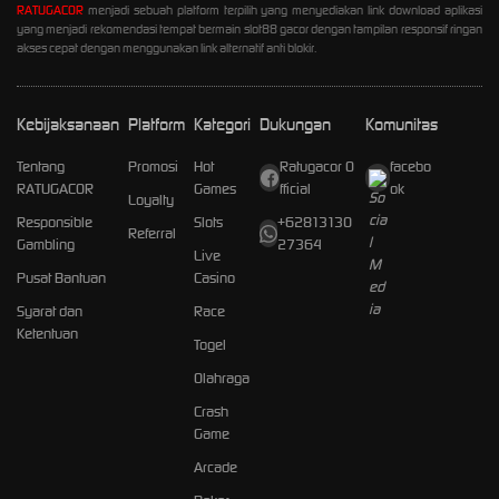
RATUGACOR
menjadi sebuah platform terpilih yang menyediakan link download aplikasi
yang menjadi rekomendasi tempat bermain slot88 gacor dengan tampilan responsif ringan
akses cepat dengan menggunakan link alternatif anti blokir.
Kebijaksanaan
Platform
Kategori
Dukungan
Komunitas
Tentang
Promosi
Hot
Ratugacor O
facebo
RATUGACOR
Games
fficial
ok
Loyalty
Responsible
Slots
+62813130
Referral
Gambling
27364
Live
Pusat Bantuan
Casino
Syarat dan
Race
Ketentuan
Togel
Olahraga
Crash
Game
Arcade