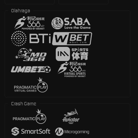
Olahraga
Crash Game