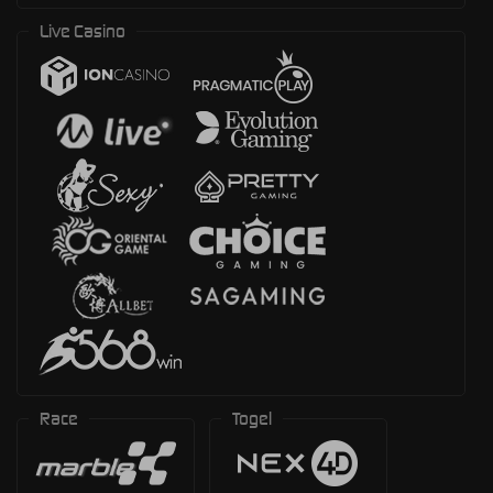
Live Casino
Race
Togel