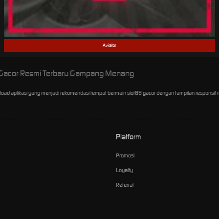
Aviator
 Gacor Resmi Terbaru Gampang Menang
oad aplikasi yang menjadi rekomendasi tempat bermain slot88 gacor dengan tampilan responsif rin
Platform
Promosi
Loyalty
Referral